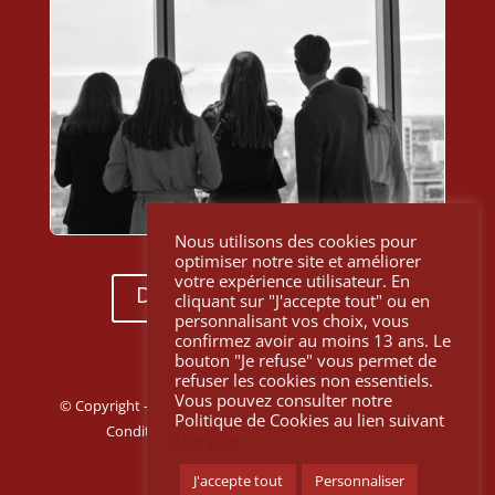
Nous utilisons des cookies pour
COMMUNICATION
optimiser notre site et améliorer
votre expérience utilisateur. En
Découvrir nos articles
cliquant sur "J'accepte tout" ou en
personnalisant vos choix, vous
confirmez avoir au moins 13 ans. Le
bouton "Je refuse" vous permet de
refuser les cookies non essentiels.
Vous pouvez consulter notre
© Copyright – 2025 LLN Juris Club |
Charte de vie privée
–
Politique de Cookies au lien suivant
Conditions générales
–
Politique de cookies
Lire plus
J'accepte tout
Personnaliser