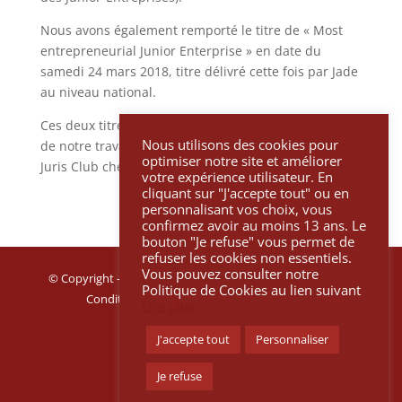
Nous avons également remporté le titre de « Most
entrepreneurial Junior Enterprise » en date du
samedi 24 mars 2018, titre délivré cette fois par Jade
au niveau national.
Ces deux titres constituent une belle reconnaissance
Nous utilisons des cookies pour
de notre travail et du potentiel du projet que le LLN
optimiser notre site et améliorer
Juris Club cherche à mener depuis 2 ans déjà.
votre expérience utilisateur. En
cliquant sur "J'accepte tout" ou en
personnalisant vos choix, vous
confirmez avoir au moins 13 ans. Le
bouton "Je refuse" vous permet de
refuser les cookies non essentiels.
Vous pouvez consulter notre
© Copyright – 2025 LLN Juris Club |
Charte de vie privée
–
Politique de Cookies au lien suivant
Conditions générales
–
Politique de cookies
Lire plus
J'accepte tout
Personnaliser
Je refuse