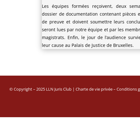
Les équipes formées reçoivent, deux sema
dossier de documentation contenant pièces e
de preuve et doivent soumettre leurs conclu
seront lues par notre équipe et par les membr
magistrats. Enfin, le jour de l’audience survi
leur cause au Palais de Justice de Bruxelles.
© Copyright – 2025 LLN Juris Club |
Charte de vie privée
–
Conditions g