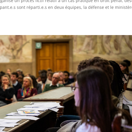
ganise un procès fictif relatif à un cas pratique en droit pénal, des
ipant.e.s sont réparti.e.s en deux équipes, la défense et le ministèr