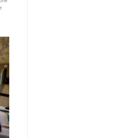
tiné
e