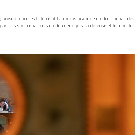
ganise un procès fictif relatif à un cas pratique en droit pénal, des
ipant.e.s sont réparti.e.s en deux équipes, la défense et le ministèr