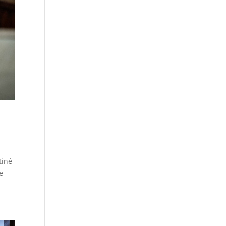
tiné
e