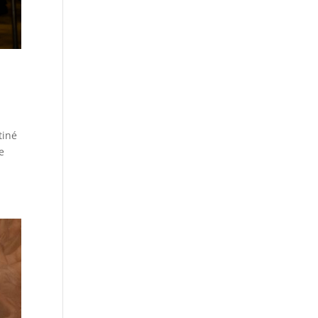
tiné
e